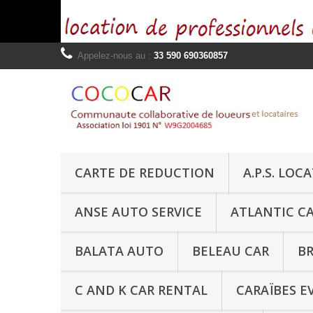
Appelez-nous au :
33 590 690360857
CARTE DE REDUCTION
A.P.S. LOC
ANSE AUTO SERVICE
ATLANTIC C
BALATA AUTO
BELEAU CAR
BR
C AND K CAR RENTAL
CARAÏBES E