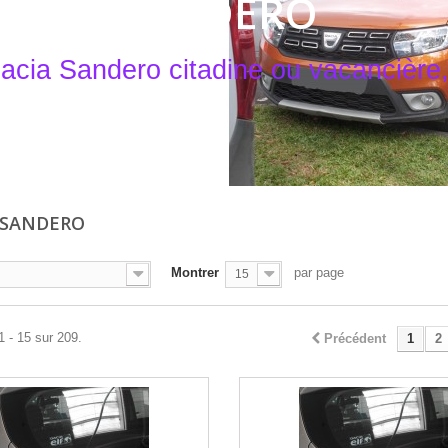
DACIA SANDERO
acia Sandero citadine ou vacancière, 
 SANDERO
Montrer
par page
15
1 - 15 sur 209.
Précédent
1
2